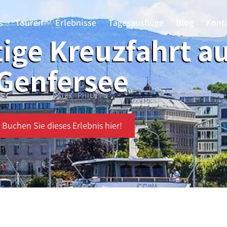
s
Touren
Erlebnisse
Tagesausflüge
Blog
Kont
ige Kreuzfahrt a
Genfersee
Buchen Sie dieses Erlebnis hier!