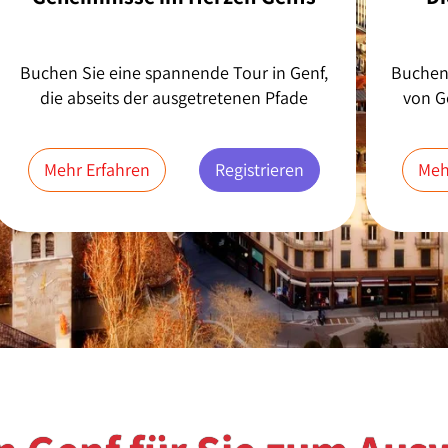
Buchen Sie eine spannende Tour in Genf,
Buchen 
die abseits der ausgetretenen Pfade
von G
verläuft. Entdecken Sie die weniger
einer a
bekannten Geheimnisse und versteckten...
Mehr Erfahren
Registrieren
Meh