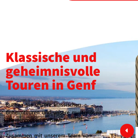
Klassische und
geheimnisvolle
Touren in Genf
Buchen Sie unsere klassischen
Geheimtouren und unsere mysteriösen
Thementouren in Genf.
Zusammen mit unserem Team von
Secret Geneva Wein Tour