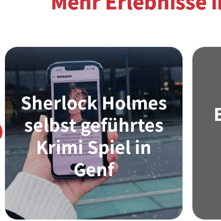
Mehr Erlebnisse 
Sherlock Holmes
selbst geführtes
Mehr Erfahren
Krimi Spiel in
Genf