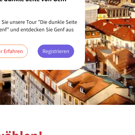
Uhrmach
Sie unsere Tour "Die dunkle Seite
Begeben Sie sich 
enf" und entdecken Sie Genf aus
Welt der Uhrmac
nderen, unheimlichen Perspektive!
Geheimnisse de
r Erfahren
Registrieren
Mehr Erfahre